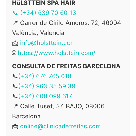
HöLSTTEIN SPA HAIR
📞 (+34) 639 70 60 13
📍
Carrer de Cirilo Amorós, 72, 46004
València, Valencia
📩
info@holsttein.com
🌐
https://www.holsttein.com/
CONSULTA DE FREITAS BARCELONA
📞
(+34) 676 765 018
📞
(+34) 963 35 59 39
📞
(+34) 608 099 617
📍
Calle Tuset, 34 BAJO, 08006
Barcelona
📩
online@clinicadefreitas.com