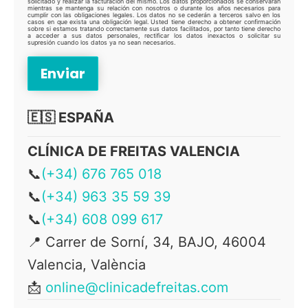
solicitado y realizar la facturación del mismo. Los datos proporcionados se conservarán
mientras se mantenga su relación con nosotros o durante los años necesarios para
cumplir con las obligaciones legales. Los datos no se cederán a terceros salvo en los
casos en que exista una obligación legal. Usted tiene derecho a obtener confirmación
sobre si estamos tratando correctamente sus datos facilitados, por tanto tiene derecho
a acceder a sus datos personales, rectificar los datos inexactos o solicitar su
supresión cuando los datos ya no sean necesarios.
🇪🇸 ESPAÑA
CLÍNICA DE FREITAS VALENCIA
📞
(+34) 676 765 018
📞
(+34) 963 35 59 39
📞
(+34) 608 099 617
📍 Carrer de Sorní, 34, BAJO, 46004
Valencia, València
📩
online@clinicadefreitas.com