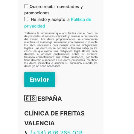
Quiero recibir novedades y
promociones
He leído y acepto la
Política de
privacidad
Tratamos la información que nos facilita con el único fin
de prestarles el servicio solicitado y realizar la facturación
del mismo. Los datos proporcionados se conservarán
mientras se mantenga su relación con nosotros o durante
los años necesarios para cumplir con las obligaciones
legales. Los datos no se cederán a terceros salvo en los
casos en que exista una obligación legal. Usted tiene
derecho a obtener confirmación sobre si estamos
tratando correctamente sus datos facilitados, por tanto
tiene derecho a acceder a sus datos personales, rectificar
los datos inexactos o solicitar su supresión cuando los
datos ya no sean necesarios.
🇪🇸 ESPAÑA
CLÍNICA DE FREITAS
VALENCIA
📞
(+34) 676 765 018