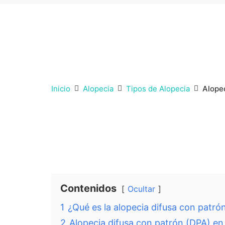
Inicio
Alopecia
Tipos de Alopecia
Alope
Contenidos
Ocultar
1
¿Qué es la alopecia difusa con patró
2
Alopecia difusa con patrón (DPA) e