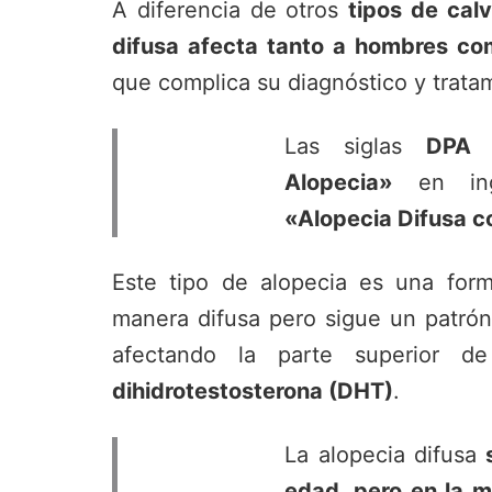
A diferencia de otros
tipos de calv
difusa afecta tanto a hombres co
que complica su diagnóstico y trata
Las siglas
DPA
s
Alopecia»
en ing
«Alopecia Difusa c
Este tipo de alopecia es una for
manera difusa pero sigue un patrón
afectando la parte superior d
dihidrotestosterona (DHT)
.
La alopecia difusa
edad, pero en la m