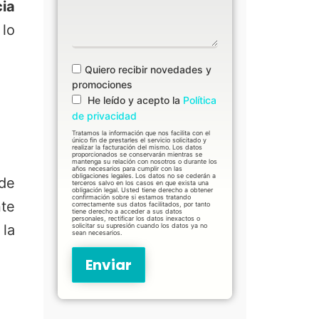
cia
 lo
Quiero recibir novedades y
promociones
He leído y acepto la
Política
de privacidad
Tratamos la información que nos facilita con el
único fin de prestarles el servicio solicitado y
realizar la facturación del mismo. Los datos
proporcionados se conservarán mientras se
mantenga su relación con nosotros o durante los
años necesarios para cumplir con las
obligaciones legales. Los datos no se cederán a
de
terceros salvo en los casos en que exista una
obligación legal. Usted tiene derecho a obtener
confirmación sobre si estamos tratando
nte
correctamente sus datos facilitados, por tanto
tiene derecho a acceder a sus datos
personales, rectificar los datos inexactos o
la
solicitar su supresión cuando los datos ya no
sean necesarios.