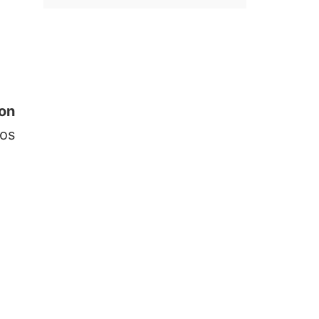
on
los