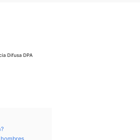
cia Difusa DPA
n?
n hombres