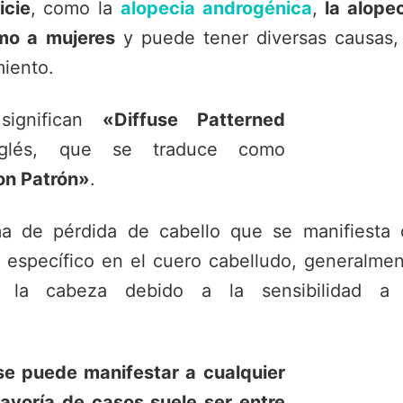
icie
, como la
alopecia androgénica
,
la alope
mo a mujeres
y puede tener diversas causas,
miento.
ignifican
«Diffuse Patterned
lés, que se traduce como
on Patrón»
.
ma de pérdida de cabello que se manifiesta 
 específico en el cuero cabelludo, generalme
e la cabeza debido a la sensibilidad a 
se puede manifestar a cualquier
ayoría de casos suele ser entre