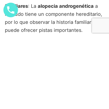
familiares
: La
alopecia androgenética
a
menudo tiene un componente hereditario,
por lo que observar la historia familiar
puede ofrecer pistas importantes.
Entender los diferentes
tipos de alopecia
y sus tratamientos te permitirá tomar
decisiones informadas y buscar la ayuda
adecuada para mantener la salud de tu
cabello.
Si estás experimentando pérdida de
cabello, es fundamental actuar temprano
para prevenir un daño mayor y explorar