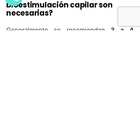
bioestimulación capilar son
necesarias?
Generalmente se recomiendan
3 a 4
sesiones iniciales
, con intervalos
mensuales, seguidas de sesiones de
mantenimiento cada 3 o 6 meses
según
el caso. El protocolo puede ajustarse tras
un
análisis capilar
profesional.
6. ¿Tiene efectos secundarios la
bioestimulación capilar en el
pelo?
La
bioestimulación capilar
es un