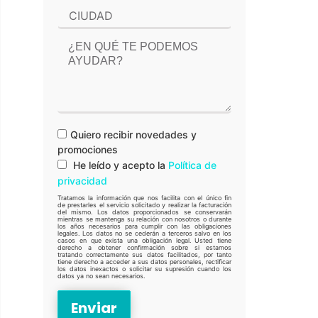
Quiero recibir novedades y
promociones
He leído y acepto la
Política de
privacidad
Tratamos la información que nos facilita con el único fin
de prestarles el servicio solicitado y realizar la facturación
del mismo. Los datos proporcionados se conservarán
mientras se mantenga su relación con nosotros o durante
los años necesarios para cumplir con las obligaciones
legales. Los datos no se cederán a terceros salvo en los
casos en que exista una obligación legal. Usted tiene
derecho a obtener confirmación sobre si estamos
tratando correctamente sus datos facilitados, por tanto
tiene derecho a acceder a sus datos personales, rectificar
los datos inexactos o solicitar su supresión cuando los
datos ya no sean necesarios.