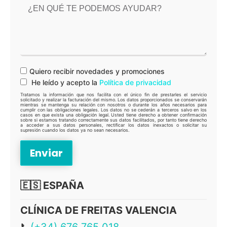
Quiero recibir novedades y promociones
He leído y acepto la
Política de privacidad
Tratamos la información que nos facilita con el único fin de prestarles el servicio
solicitado y realizar la facturación del mismo. Los datos proporcionados se conservarán
mientras se mantenga su relación con nosotros o durante los años necesarios para
cumplir con las obligaciones legales. Los datos no se cederán a terceros salvo en los
casos en que exista una obligación legal. Usted tiene derecho a obtener confirmación
sobre si estamos tratando correctamente sus datos facilitados, por tanto tiene derecho
a acceder a sus datos personales, rectificar los datos inexactos o solicitar su
supresión cuando los datos ya no sean necesarios.
🇪🇸 ESPAÑA
CLÍNICA DE FREITAS VALENCIA
📞
(+34) 676 765 018