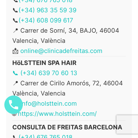
📞
(+34) 963 35 59 39
📞
(+34) 608 099 617
📍 Carrer de Sorní, 34, BAJO, 46004
Valencia, València
📩
online@clinicadefreitas.com
HöLSTTEIN SPA HAIR
📞 (+34) 639 70 60 13
📍
Carrer de Cirilo Amorós, 72, 46004
València, Valencia
📩
info@holsttein.com
🌐
https://www.holsttein.com/
CONSULTA DE FREITAS BARCELONA
📞
(+34) 676 765 018