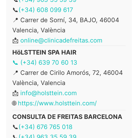
📞
(+34) 608 099 617
📍 Carrer de Sorní, 34, BAJO, 46004
Valencia, València
📩
online@clinicadefreitas.com
HöLSTTEIN SPA HAIR
📞 (+34) 639 70 60 13
📍
Carrer de Cirilo Amorós, 72, 46004
València, Valencia
📩
info@holsttein.com
🌐
https://www.holsttein.com/
CONSULTA DE FREITAS BARCELONA
📞
(+34) 676 765 018
📞
(+34) 963 35 59 39