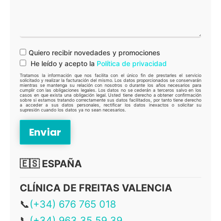
Quiero recibir novedades y promociones
He leído y acepto la
Política de privacidad
Tratamos la información que nos facilita con el único fin de prestarles el servicio
solicitado y realizar la facturación del mismo. Los datos proporcionados se conservarán
mientras se mantenga su relación con nosotros o durante los años necesarios para
cumplir con las obligaciones legales. Los datos no se cederán a terceros salvo en los
casos en que exista una obligación legal. Usted tiene derecho a obtener confirmación
sobre si estamos tratando correctamente sus datos facilitados, por tanto tiene derecho
a acceder a sus datos personales, rectificar los datos inexactos o solicitar su
supresión cuando los datos ya no sean necesarios.
🇪🇸 ESPAÑA
CLÍNICA DE FREITAS VALENCIA
📞
(+34) 676 765 018
📞
(+34) 963 35 59 39