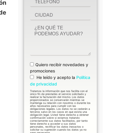
ión
 de
Quiero recibir novedades y
promociones
He leído y acepto la
Política
de privacidad
Tratamos la información que nos facilita con el
único fin de prestarles el servicio solicitado y
realizar la facturación del mismo. Los datos
proporcionados se conservarán mientras se
mantenga su relación con nosotros o durante los
años necesarios para cumplir con las
obligaciones legales. Los datos no se cederán a
terceros salvo en los casos en que exista una
obligación legal. Usted tiene derecho a obtener
confirmación sobre si estamos tratando
correctamente sus datos facilitados, por tanto
tiene derecho a acceder a sus datos
personales, rectificar los datos inexactos o
solicitar su supresión cuando los datos ya no
sean necesarios.