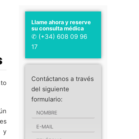
Llame ahora y reserve
su consulta médica
✆ (+34) 608 09 96
17
s
Contáctanos a través
nto
del siguiente
formulario:
gún
es
y