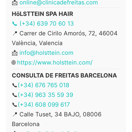
📩
online@clinicadefreitas.com
HöLSTTEIN SPA HAIR
📞 (+34) 639 70 60 13
📍
Carrer de Cirilo Amorós, 72, 46004
València, Valencia
📩
info@holsttein.com
🌐
https://www.holsttein.com/
CONSULTA DE FREITAS BARCELONA
📞
(+34) 676 765 018
📞
(+34) 963 35 59 39
📞
(+34) 608 099 617
📍
Calle Tuset, 34 BAJO, 08006
Barcelona