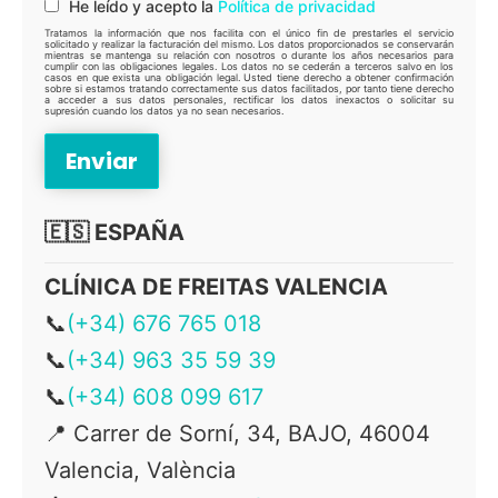
He leído y acepto la
Política de privacidad
Tratamos la información que nos facilita con el único fin de prestarles el servicio
solicitado y realizar la facturación del mismo. Los datos proporcionados se conservarán
mientras se mantenga su relación con nosotros o durante los años necesarios para
cumplir con las obligaciones legales. Los datos no se cederán a terceros salvo en los
casos en que exista una obligación legal. Usted tiene derecho a obtener confirmación
sobre si estamos tratando correctamente sus datos facilitados, por tanto tiene derecho
a acceder a sus datos personales, rectificar los datos inexactos o solicitar su
supresión cuando los datos ya no sean necesarios.
🇪🇸 ESPAÑA
CLÍNICA DE FREITAS VALENCIA
📞
(+34) 676 765 018
📞
(+34) 963 35 59 39
📞
(+34) 608 099 617
📍 Carrer de Sorní, 34, BAJO, 46004
Valencia, València