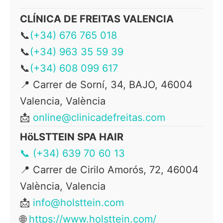
CLÍNICA DE FREITAS VALENCIA
📞
(+34) 676 765 018
📞
(+34) 963 35 59 39
📞
(+34) 608 099 617
📍 Carrer de Sorní, 34, BAJO, 46004
Valencia, València
📩
online@clinicadefreitas.com
HöLSTTEIN SPA HAIR
📞 (+34) 639 70 60 13
📍
Carrer de Cirilo Amorós, 72, 46004
València, Valencia
📩
info@holsttein.com
🌐
https://www.holsttein.com/