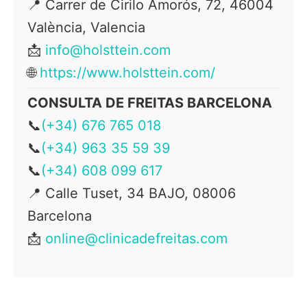
📍
Carrer de Cirilo Amorós, 72, 46004
València, Valencia
📩
info@holsttein.com
🌐
https://www.holsttein.com/
CONSULTA DE FREITAS BARCELONA
📞
(+34) 676 765 018
📞
(+34) 963 35 59 39
📞
(+34) 608 099 617
📍
Calle Tuset, 34 BAJO, 08006
Barcelona
📩
online@clinicadefreitas.com