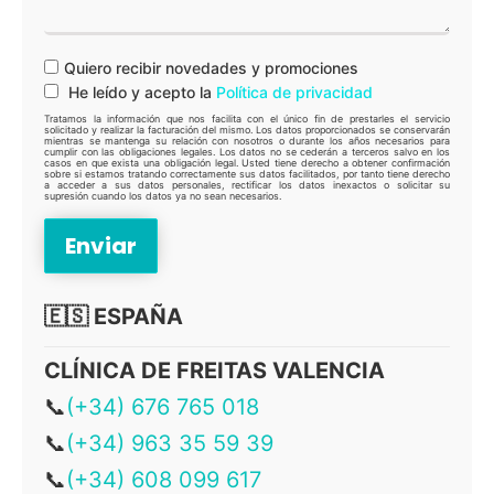
Quiero recibir novedades y promociones
He leído y acepto la
Política de privacidad
Tratamos la información que nos facilita con el único fin de prestarles el servicio
solicitado y realizar la facturación del mismo. Los datos proporcionados se conservarán
mientras se mantenga su relación con nosotros o durante los años necesarios para
cumplir con las obligaciones legales. Los datos no se cederán a terceros salvo en los
casos en que exista una obligación legal. Usted tiene derecho a obtener confirmación
sobre si estamos tratando correctamente sus datos facilitados, por tanto tiene derecho
a acceder a sus datos personales, rectificar los datos inexactos o solicitar su
supresión cuando los datos ya no sean necesarios.
🇪🇸 ESPAÑA
CLÍNICA DE FREITAS VALENCIA
📞
(+34) 676 765 018
📞
(+34) 963 35 59 39
📞
(+34) 608 099 617