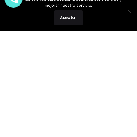
mejorar nuestro servicio.
Aceptar
Caída del cabello
Trasplante capilar
Tratamientos Capilares
12 min read
¿Es normal perder mucho pelo
en otoño?
¿Es normal la caída del pelo en otoño?