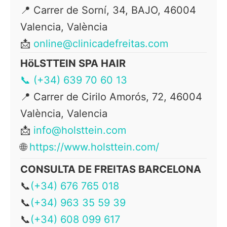
📍 Carrer de Sorní, 34, BAJO, 46004
Valencia, València
📩
online@clinicadefreitas.com
HöLSTTEIN SPA HAIR
📞 (+34) 639 70 60 13
📍
Carrer de Cirilo Amorós, 72, 46004
València, Valencia
📩
info@holsttein.com
🌐
https://www.holsttein.com/
CONSULTA DE FREITAS BARCELONA
📞
(+34) 676 765 018
📞
(+34) 963 35 59 39
📞
(+34) 608 099 617