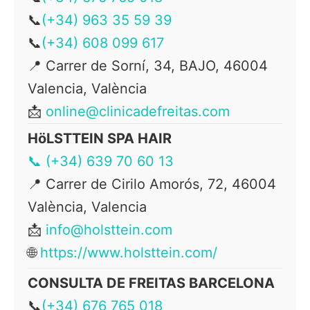
📞
(+34) 963 35 59 39
📞
(+34) 608 099 617
📍 Carrer de Sorní, 34, BAJO, 46004
Valencia, València
📩
online@clinicadefreitas.com
HöLSTTEIN SPA HAIR
📞 (+34) 639 70 60 13
📍
Carrer de Cirilo Amorós, 72, 46004
València, Valencia
📩
info@holsttein.com
🌐
https://www.holsttein.com/
CONSULTA DE FREITAS BARCELONA
📞
(+34) 676 765 018