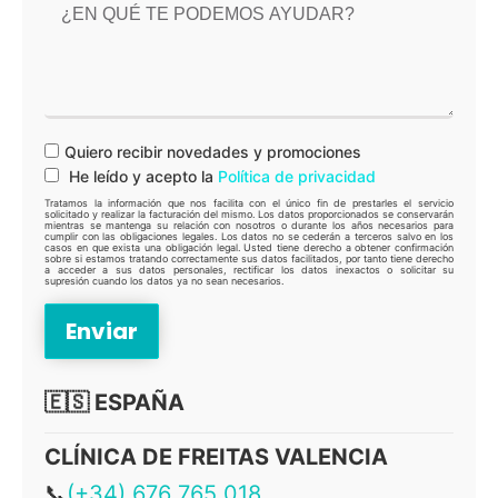
Quiero recibir novedades y promociones
He leído y acepto la
Política de privacidad
Tratamos la información que nos facilita con el único fin de prestarles el servicio
solicitado y realizar la facturación del mismo. Los datos proporcionados se conservarán
mientras se mantenga su relación con nosotros o durante los años necesarios para
cumplir con las obligaciones legales. Los datos no se cederán a terceros salvo en los
casos en que exista una obligación legal. Usted tiene derecho a obtener confirmación
sobre si estamos tratando correctamente sus datos facilitados, por tanto tiene derecho
a acceder a sus datos personales, rectificar los datos inexactos o solicitar su
supresión cuando los datos ya no sean necesarios.
🇪🇸 ESPAÑA
CLÍNICA DE FREITAS VALENCIA
📞
(+34) 676 765 018