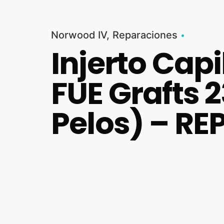
Norwood IV
Reparaciones
Injerto Cap
FUE Grafts 
Pelos) – R