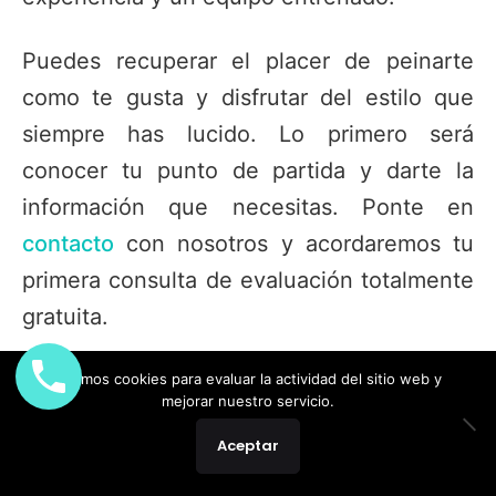
Puedes recuperar el placer de peinarte
como te gusta y disfrutar del estilo que
siempre has lucido. Lo primero será
conocer tu punto de partida y darte la
información que necesitas. Ponte en
contacto
con nosotros y acordaremos tu
primera consulta de evaluación totalmente
gratuita.
5/5 - (1 voto)
Usamos cookies para evaluar la actividad del sitio web y
mejorar nuestro servicio.
Aceptar