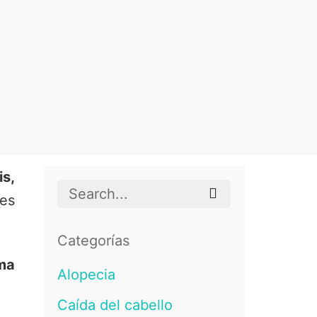
is,
Search
es
for
Categorías
ma
Alopecia
Caída del cabello