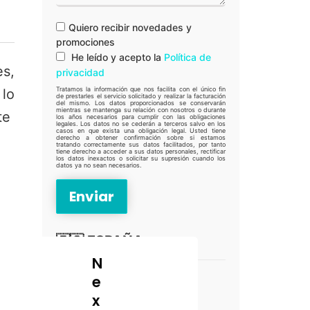
Quiero recibir novedades y
promociones
He leído y acepto la
Política de
s,
privacidad
Tratamos la información que nos facilita con el único fin
 lo
de prestarles el servicio solicitado y realizar la facturación
del mismo. Los datos proporcionados se conservarán
mientras se mantenga su relación con nosotros o durante
rte
los años necesarios para cumplir con las obligaciones
legales. Los datos no se cederán a terceros salvo en los
casos en que exista una obligación legal. Usted tiene
derecho a obtener confirmación sobre si estamos
tratando correctamente sus datos facilitados, por tanto
tiene derecho a acceder a sus datos personales, rectificar
los datos inexactos o solicitar su supresión cuando los
datos ya no sean necesarios.
🇪🇸 ESPAÑA
N
CLÍNICA DE FREITAS
tre
e
VALENCIA
x
 a