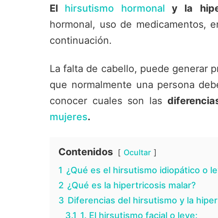
El
hirsutismo hormonal
y la hiper
hormonal, uso de medicamentos, en
continuación.
La falta de cabello, puede generar p
que normalmente una persona debe
conocer cuales son las
diferenci
mujeres
.
Contenidos
Ocultar
1
¿Qué es el hirsutismo idiopático o l
2
¿Qué es la hipertricosis malar?
3
Diferencias del hirsutismo y la hiper
3.1
1. El hirsutismo facial o leve: