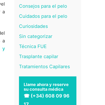
vel
Consejos para el pelo
r a
Cuidados para el pelo
Curiosidades
del
Sin categorizar
 a
Técnica FUE
e y
Trasplante capilar
Tratamientos Capilares
Llame ahora y reserve
su consulta médica
☎ (+34) 608 09 96
17