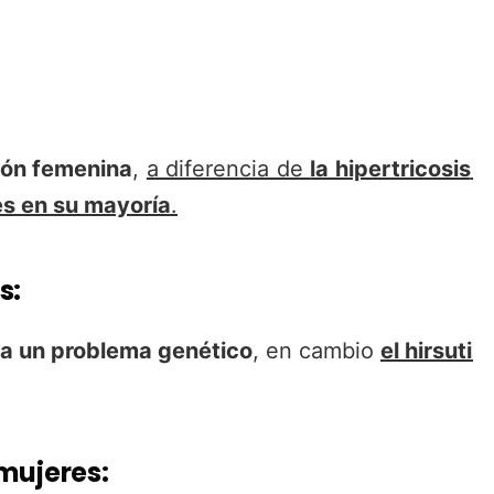
ión femenina
,
a diferencia de
la hipertricosis
q
es en su mayoría
.
s:
a un problema genético
, en cambio
el hirsuti
 mujeres: