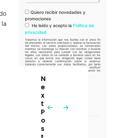
Quiero recibir novedades y
ado
promociones
 la
He leído y acepto la
Política de
privacidad
Tratamos la información que nos facilita con el único fin
de prestarles el servicio solicitado y realizar la facturación
del mismo. Los datos proporcionados se conservarán
mientras se mantenga su relación con nosotros o durante
los años necesarios para cumplir con las obligaciones
legales. Los datos no se cederán a terceros salvo en los
casos en que exista una obligación legal. Usted tiene
derecho a obtener confirmación sobre si estamos
tratando correctamente sus datos facilitados, por tanto
tiene derecho a acceder a sus datos personales, rectificar
los datos inexactos o solicitar su supresión cuando los
datos ya no sean necesarios.
N
e
x
t
🇪🇸 ESPAÑA
P
o
CLÍNICA DE FREITAS
s
VALENCIA
t