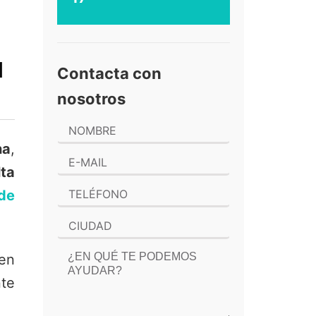
a
Contacta con
nosotros
na
,
lta
 de
 en
nte