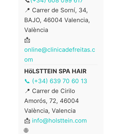
📞
(+34) 608 099 617
📍 Carrer de Sorní, 34,
BAJO, 46004 Valencia,
València
📩
online@clinicadefreitas.c
om
HöLSTTEIN SPA HAIR
📞 (+34) 639 70 60 13
📍
Carrer de Cirilo
Amorós, 72, 46004
València, Valencia
📩
info@holsttein.com
🌐