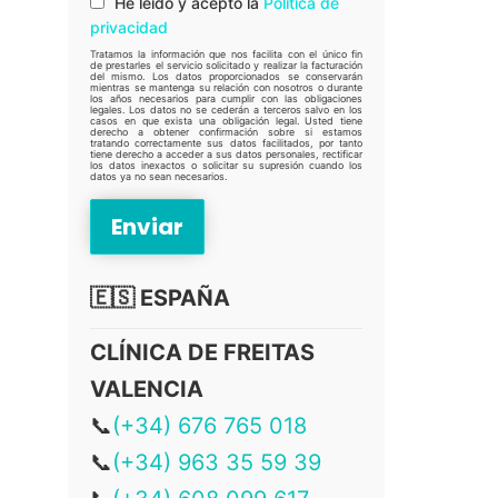
He leído y acepto la
Política de
privacidad
Tratamos la información que nos facilita con el único fin
de prestarles el servicio solicitado y realizar la facturación
del mismo. Los datos proporcionados se conservarán
mientras se mantenga su relación con nosotros o durante
los años necesarios para cumplir con las obligaciones
legales. Los datos no se cederán a terceros salvo en los
casos en que exista una obligación legal. Usted tiene
derecho a obtener confirmación sobre si estamos
tratando correctamente sus datos facilitados, por tanto
tiene derecho a acceder a sus datos personales, rectificar
los datos inexactos o solicitar su supresión cuando los
datos ya no sean necesarios.
🇪🇸 ESPAÑA
CLÍNICA DE FREITAS
VALENCIA
📞
(+34) 676 765 018
📞
(+34) 963 35 59 39