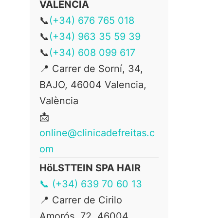
VALENCIA
📞
(+34) 676 765 018
📞
(+34) 963 35 59 39
📞
(+34) 608 099 617
📍 Carrer de Sorní, 34,
BAJO, 46004 Valencia,
València
📩
online@clinicadefreitas.c
om
HöLSTTEIN SPA HAIR
📞 (+34) 639 70 60 13
📍
Carrer de Cirilo
Amorós, 72, 46004