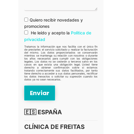
Quiero recibir novedades y
promociones
He leído y acepto la
Política de
privacidad
Tratamos la información que nos facilita con el único fin
de prestarles el servicio solicitado y realizar la facturación
del mismo. Los datos proporcionados se conservarán
mientras se mantenga su relación con nosotros o durante
los años necesarios para cumplir con las obligaciones
legales. Los datos no se cederán a terceros salvo en los
casos en que exista una obligación legal. Usted tiene
derecho a obtener confirmación sobre si estamos
tratando correctamente sus datos facilitados, por tanto
tiene derecho a acceder a sus datos personales, rectificar
los datos inexactos o solicitar su supresión cuando los
datos ya no sean necesarios.
🇪🇸 ESPAÑA
CLÍNICA DE FREITAS