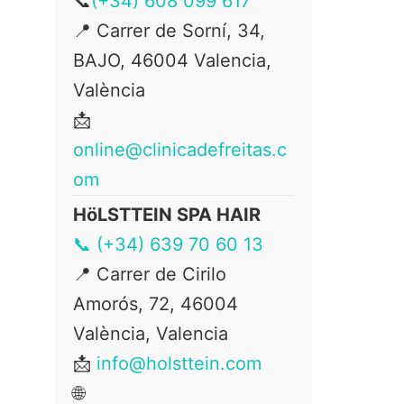
📞
(+34) 608 099 617
📍 Carrer de Sorní, 34,
BAJO, 46004 Valencia,
València
📩
online@clinicadefreitas.c
om
HöLSTTEIN SPA HAIR
📞 (+34) 639 70 60 13
📍
Carrer de Cirilo
Amorós, 72, 46004
València, Valencia
📩
info@holsttein.com
🌐