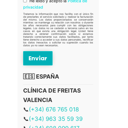
He leído y acepto la
Política de
privacidad
Tratamos la información que nos facilita con el único fin
de prestarles el servicio solicitado y realizar la facturación
del mismo. Los datos proporcionados se conservarán
mientras se mantenga su relación con nosotros o durante
los años necesarios para cumplir con las obligaciones
legales. Los datos no se cederán a terceros salvo en los
casos en que exista una obligación legal. Usted tiene
derecho a obtener confirmación sobre si estamos
tratando correctamente sus datos facilitados, por tanto
tiene derecho a acceder a sus datos personales, rectificar
los datos inexactos o solicitar su supresión cuando los
datos ya no sean necesarios.
🇪🇸 ESPAÑA
CLÍNICA DE FREITAS
VALENCIA
📞
(+34) 676 765 018
📞
(+34) 963 35 59 39