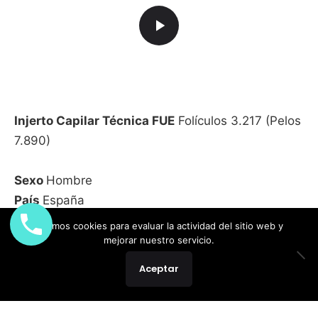
Injerto Capilar Técnica FUE
Folículos 3.217 (Pelos
7.890)
Sexo
Hombre
País
España
Edad
38 años
Usamos cookies para evaluar la actividad del sitio web y
Diagnóstico
NW: V
mejorar nuestro servicio.
Características
/
Pelo
–
Plan
Aceptar
quirúrgico
Restauración de linea frontal y
coronilla, el paciente optó por una densidad media