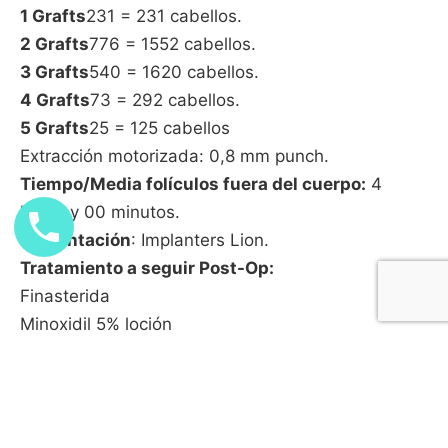
1 Grafts
231 = 231 cabellos.
2 Grafts
776 = 1552 cabellos.
3 Grafts
540 = 1620 cabellos.
4 Grafts
73 = 292 cabellos.
5 Grafts
25 = 125 cabellos
Extracción motorizada: 0,8 mm punch.
Tiempo/Media folículos fuera del cuerpo:
4
horas y 00 minutos.
Implantación
: Implanters Lion.
Tratamiento a seguir Post-Op:
Finasterida
Minoxidil 5% loción
Champú Ketoconazol
Folículos 1645 Pelos 3820